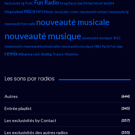
Fun Radio
loic54
Exclusivité
fg
FLAC
Greg Parys
loic54.net
loicb54
mico
Music
Megaupload
MP3
musicales
news
nouveauté contact
nouveauté fg
nouveauté musicale
nouveauté fun radio
nouveauté musique
nouveauté musique 2012
nouveautés musicales
NRJ
nouveautés
nouveautés musique
Party Fun
pop
remix
Rihanna
rock
Skyblog
Trance
Vitamine
Les sons par radios
Autres
(644)
Entrée playlist
(345)
Les exclusivités by Contact
(357)
Les exclusivités des autres radios
(555)