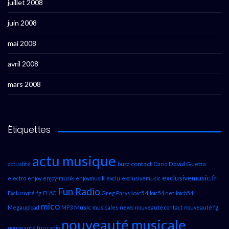
juillet 2008
juin 2008
mai 2008
avril 2008
mars 2008
Étiquettes
actu musique
contact
David Guetta
actualité
buzz
Dario
exclusivemusic.fr
electro
enjoy
enjoy-musik
enjoymusik
exclu
exclusivemusic
Fun Radio
loic54
Exclusivité
fg
FLAC
Greg Parys
loic54.net
loicb54
mico
Music
Megaupload
MP3
musicales
news
nouveauté contact
nouveauté fg
nouveauté musicale
nouveauté fun radio