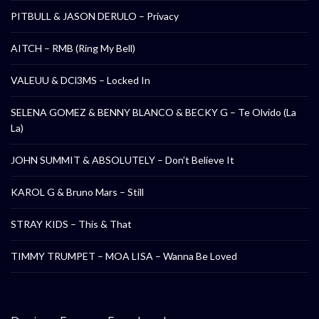
PITBULL & JASON DERULO – Privacy
AITCH – RMB (Ring My Bell)
VALEUU & DCl3MS – Locked In
SELENA GOMEZ & BENNY BLANCO & BECKY G – Te Olvido (La
La)
JOHN SUMMIT & ABSOLUTELY – Don’t Believe It
KAROL G & Bruno Mars – Still
STRAY KIDS – This & That
TIMMY TRUMPET – MOA LISA – Wanna Be Loved