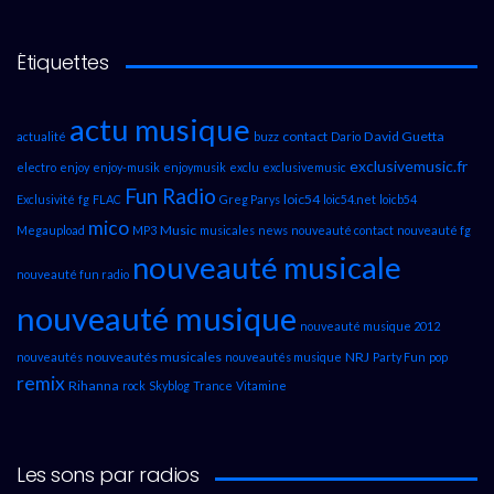
Étiquettes
actu musique
contact
David Guetta
actualité
buzz
Dario
exclusivemusic.fr
electro
enjoy
enjoy-musik
enjoymusik
exclu
exclusivemusic
Fun Radio
loic54
Exclusivité
fg
FLAC
Greg Parys
loic54.net
loicb54
mico
Music
Megaupload
MP3
musicales
news
nouveauté contact
nouveauté fg
nouveauté musicale
nouveauté fun radio
nouveauté musique
nouveauté musique 2012
nouveautés musicales
NRJ
nouveautés
nouveautés musique
Party Fun
pop
remix
Rihanna
rock
Skyblog
Trance
Vitamine
Les sons par radios