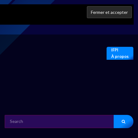
IFPI
À propos
SEARCH
FOR: