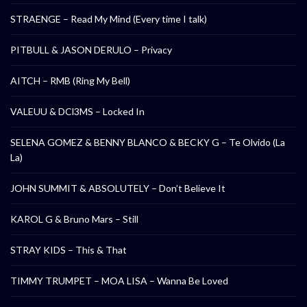
STRAENGE – Read My Mind (Every time I talk)
PITBULL & JASON DERULO – Privacy
AITCH – RMB (Ring My Bell)
VALEUU & DCl3MS – Locked In
SELENA GOMEZ & BENNY BLANCO & BECKY G – Te Olvido (La
La)
JOHN SUMMIT & ABSOLUTELY – Don’t Believe It
KAROL G & Bruno Mars – Still
STRAY KIDS – This & That
TIMMY TRUMPET – MOA LISA – Wanna Be Loved