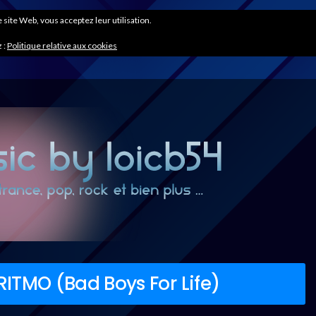
ce site Web, vous acceptez leur utilisation.
 :
Politique relative aux cookies
RITMO (Bad Boys For Life)