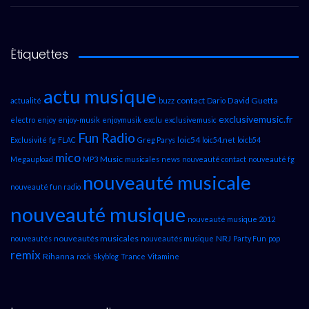
Étiquettes
actu musique
contact
David Guetta
actualité
buzz
Dario
exclusivemusic.fr
electro
enjoy
enjoy-musik
enjoymusik
exclu
exclusivemusic
Fun Radio
loic54
Exclusivité
fg
FLAC
Greg Parys
loic54.net
loicb54
mico
Music
Megaupload
MP3
musicales
news
nouveauté contact
nouveauté fg
nouveauté musicale
nouveauté fun radio
nouveauté musique
nouveauté musique 2012
nouveautés musicales
NRJ
nouveautés
nouveautés musique
Party Fun
pop
remix
Rihanna
rock
Skyblog
Trance
Vitamine