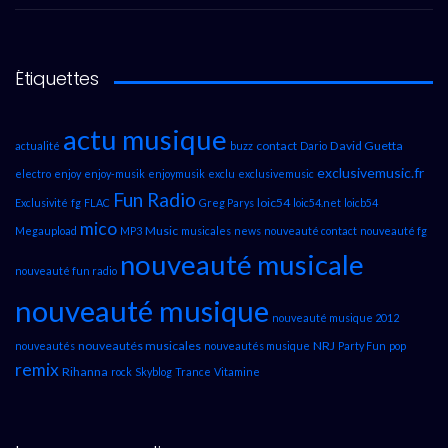
Étiquettes
actu musique
contact
David Guetta
actualité
buzz
Dario
exclusivemusic.fr
electro
enjoy
enjoy-musik
enjoymusik
exclu
exclusivemusic
Fun Radio
loic54
Exclusivité
fg
FLAC
Greg Parys
loic54.net
loicb54
mico
Music
Megaupload
MP3
musicales
news
nouveauté contact
nouveauté fg
nouveauté musicale
nouveauté fun radio
nouveauté musique
nouveauté musique 2012
nouveautés musicales
NRJ
nouveautés
nouveautés musique
Party Fun
pop
remix
Rihanna
rock
Skyblog
Trance
Vitamine