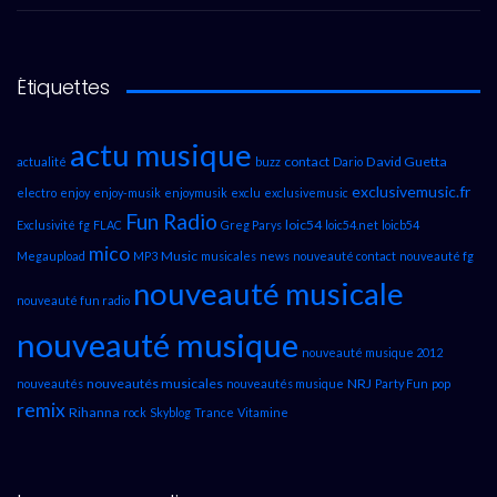
Étiquettes
actu musique
contact
David Guetta
actualité
buzz
Dario
exclusivemusic.fr
electro
enjoy
enjoy-musik
enjoymusik
exclu
exclusivemusic
Fun Radio
loic54
Exclusivité
fg
FLAC
Greg Parys
loic54.net
loicb54
mico
Music
Megaupload
MP3
musicales
news
nouveauté contact
nouveauté fg
nouveauté musicale
nouveauté fun radio
nouveauté musique
nouveauté musique 2012
nouveautés musicales
NRJ
nouveautés
nouveautés musique
Party Fun
pop
remix
Rihanna
rock
Skyblog
Trance
Vitamine