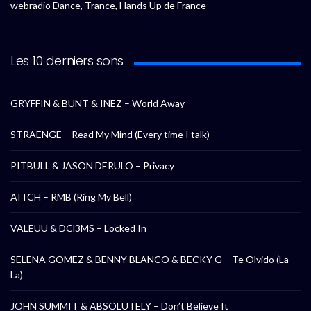
webradio Dance, Trance, Hands Up de France
Les 10 derniers sons
GRYFFIN & BUNT & INEZ – World Away
STRAENGE – Read My Mind (Every time I talk)
PITBULL & JASON DERULO – Privacy
AITCH – RMB (Ring My Bell)
VALEUU & DCl3MS – Locked In
SELENA GOMEZ & BENNY BLANCO & BECKY G – Te Olvido (La
La)
JOHN SUMMIT & ABSOLUTELY – Don’t Believe It