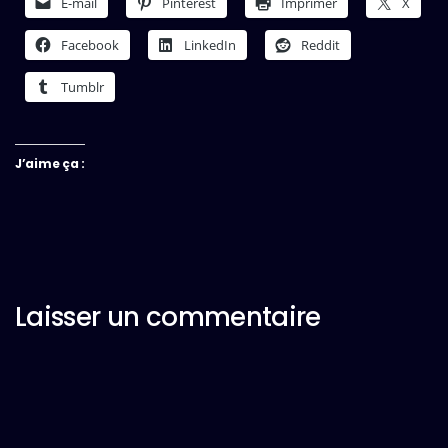
E-mail
Pinterest
Imprimer
X
Facebook
LinkedIn
Reddit
Tumblr
J’aime ça :
Laisser un commentaire