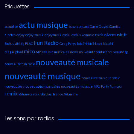
Étiquettes
actu musique
contact
David Guetta
actualité
buzz
Dario
exclusivemusic.fr
electro
enjoy
enjoy-musik
enjoymusik
exclu
exclusivemusic
Fun Radio
loic54
Exclusivité
fg
FLAC
Greg Parys
loic54.net
loicb54
mico
Music
Megaupload
MP3
musicales
news
nouveauté contact
nouveauté fg
nouveauté musicale
nouveauté fun radio
nouveauté musique
nouveauté musique 2012
nouveautés musicales
NRJ
nouveautés
nouveautés musique
Party Fun
pop
remix
Rihanna
rock
Skyblog
Trance
Vitamine
Les sons par radios