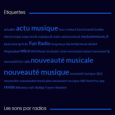
Étiquettes
actu musique
contact
David Guetta
actualité
buzz
Dario
exclusivemusic.fr
electro
enjoy
enjoy-musik
enjoymusik
exclu
exclusivemusic
Fun Radio
loic54
Exclusivité
fg
FLAC
Greg Parys
loic54.net
loicb54
mico
Music
Megaupload
MP3
musicales
news
nouveauté contact
nouveauté fg
nouveauté musicale
nouveauté fun radio
nouveauté musique
nouveauté musique 2012
nouveautés musicales
NRJ
nouveautés
nouveautés musique
Party Fun
pop
remix
Rihanna
rock
Skyblog
Trance
Vitamine
Les sons par radios