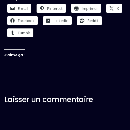
E-mail
Pinterest
Imprimer
X
Facebook
LinkedIn
Reddit
Tumblr
J’aime ça :
Laisser un commentaire