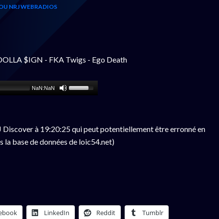
OU NRJ WEBRADIOS
DOLLA $IGN - FKA Twigs - Ego Death
NaN:NaN
Discover à 19:20:25 qui peut potentiellement être erronné en
s la base de données de loic54.net)
ebook
LinkedIn
Reddit
Tumblr