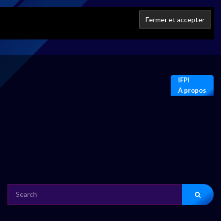
IFPI
À propos
SEARCH
FOR: