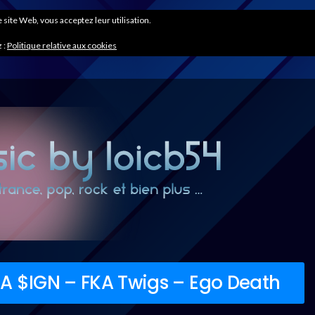
ce site Web, vous acceptez leur utilisation.
 :
Politique relative aux cookies
A $IGN – FKA Twigs – Ego Death