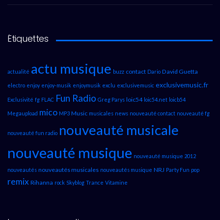
Étiquettes
actu musique
contact
David Guetta
actualité
buzz
Dario
exclusivemusic.fr
electro
enjoy
enjoy-musik
enjoymusik
exclu
exclusivemusic
Fun Radio
loic54
Exclusivité
fg
FLAC
Greg Parys
loic54.net
loicb54
mico
Music
Megaupload
MP3
musicales
news
nouveauté contact
nouveauté fg
nouveauté musicale
nouveauté fun radio
nouveauté musique
nouveauté musique 2012
nouveautés musicales
NRJ
nouveautés
nouveautés musique
Party Fun
pop
remix
Rihanna
rock
Skyblog
Trance
Vitamine