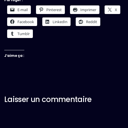
E-mail
Pinterest
Imprimer
X
Facebook
LinkedIn
Reddit
Tumblr
J’aime ça :
Laisser un commentaire