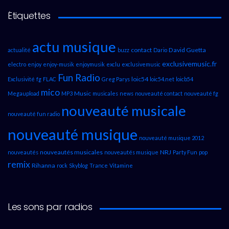
Étiquettes
actu musique
contact
David Guetta
actualité
buzz
Dario
exclusivemusic.fr
electro
enjoy
enjoy-musik
enjoymusik
exclu
exclusivemusic
Fun Radio
loic54
Exclusivité
fg
FLAC
Greg Parys
loic54.net
loicb54
mico
Music
Megaupload
MP3
musicales
news
nouveauté contact
nouveauté fg
nouveauté musicale
nouveauté fun radio
nouveauté musique
nouveauté musique 2012
nouveautés musicales
NRJ
nouveautés
nouveautés musique
Party Fun
pop
remix
Rihanna
rock
Skyblog
Trance
Vitamine
Les sons par radios