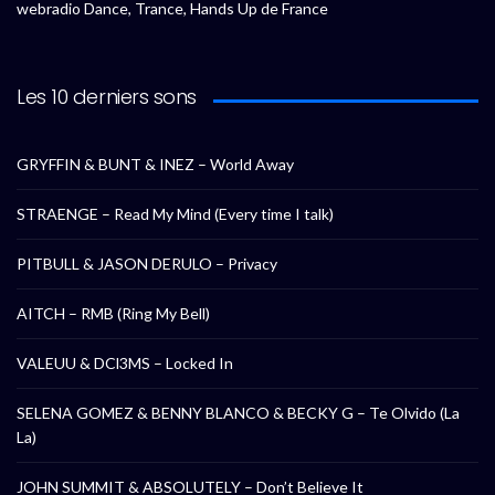
webradio Dance, Trance, Hands Up de France
Les 10 derniers sons
GRYFFIN & BUNT & INEZ – World Away
STRAENGE – Read My Mind (Every time I talk)
PITBULL & JASON DERULO – Privacy
AITCH – RMB (Ring My Bell)
VALEUU & DCl3MS – Locked In
SELENA GOMEZ & BENNY BLANCO & BECKY G – Te Olvido (La
La)
JOHN SUMMIT & ABSOLUTELY – Don’t Believe It