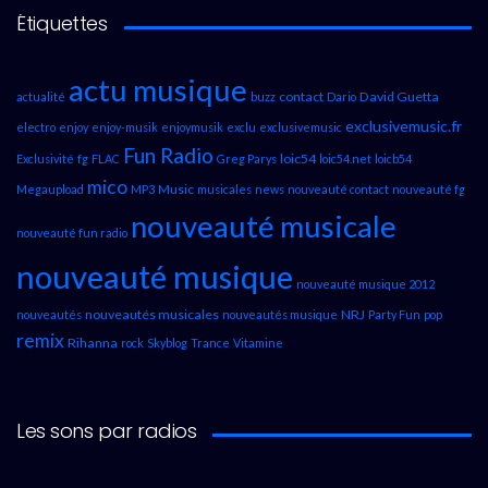
Étiquettes
actu musique
contact
David Guetta
actualité
buzz
Dario
exclusivemusic.fr
electro
enjoy
enjoy-musik
enjoymusik
exclu
exclusivemusic
Fun Radio
loic54
Exclusivité
fg
FLAC
Greg Parys
loic54.net
loicb54
mico
Music
Megaupload
MP3
musicales
news
nouveauté contact
nouveauté fg
nouveauté musicale
nouveauté fun radio
nouveauté musique
nouveauté musique 2012
nouveautés musicales
NRJ
nouveautés
nouveautés musique
Party Fun
pop
remix
Rihanna
rock
Skyblog
Trance
Vitamine
Les sons par radios