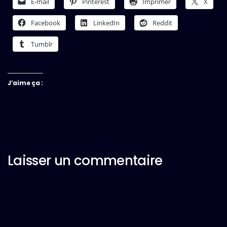
E-mail
Pinterest
Imprimer
X
Facebook
LinkedIn
Reddit
Tumblr
J’aime ça :
Laisser un commentaire