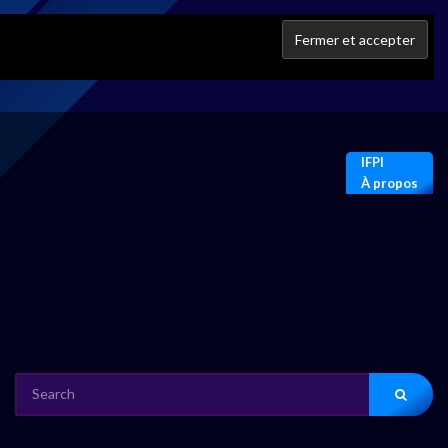
IFPI
À propos
SEARCH
FOR: