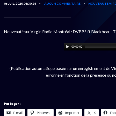
06 JUIL, 2020,06:30:26
AUCUN COMMENTAIRE
NOUVEAUTÉ VIRG
•
•
Nouveauté sur Virgin Radio Montréal : DVBBS ft Blackbear - T
00:00:00
(Publication automatique basée sur un enregistrement de Vir
erronné en fonction de la présence ou no
Partager :
E-mail
Pinterest
Imprimer
X
Fac