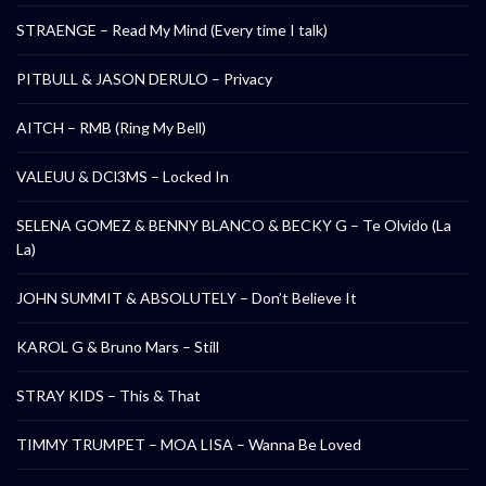
STRAENGE – Read My Mind (Every time I talk)
PITBULL & JASON DERULO – Privacy
AITCH – RMB (Ring My Bell)
VALEUU & DCl3MS – Locked In
SELENA GOMEZ & BENNY BLANCO & BECKY G – Te Olvido (La
La)
JOHN SUMMIT & ABSOLUTELY – Don’t Believe It
KAROL G & Bruno Mars – Still
STRAY KIDS – This & That
TIMMY TRUMPET – MOA LISA – Wanna Be Loved