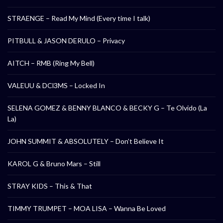
STRAENGE – Read My Mind (Every time I talk)
PITBULL & JASON DERULO – Privacy
AITCH – RMB (Ring My Bell)
VALEUU & DCl3MS – Locked In
SELENA GOMEZ & BENNY BLANCO & BECKY G – Te Olvido (La
La)
JOHN SUMMIT & ABSOLUTELY – Don’t Believe It
KAROL G & Bruno Mars – Still
STRAY KIDS – This & That
TIMMY TRUMPET – MOA LISA – Wanna Be Loved