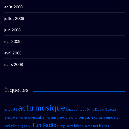
août 2008
juillet 2008
juin 2008
mai 2008
avril 2008
mars 2008
Étiquettes
actu musique
contact
David Guetta
actualité
buzz
Dario
exclusivemusic.fr
electro
enjoy
enjoy-musik
enjoymusik
exclu
exclusivemusic
Fun Radio
loic54
Exclusivité
fg
FLAC
Greg Parys
loic54.net
loicb54