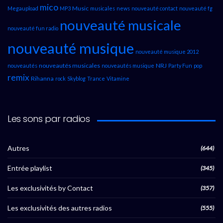
mico
Music
Megaupload
MP3
musicales
news
nouveauté contact
nouveauté fg
nouveauté musicale
nouveauté fun radio
nouveauté musique
nouveauté musique 2012
nouveautés musicales
NRJ
nouveautés
nouveautés musique
Party Fun
pop
remix
Rihanna
rock
Skyblog
Trance
Vitamine
Les sons par radios
Autres
(644)
Entrée playlist
(345)
Les exclusivités by Contact
(357)
Les exclusivités des autres radios
(555)