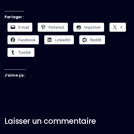
Partager :
E-mail
Pinterest
Imprimer
X
Facebook
LinkedIn
Reddit
Tumblr
J’aime ça :
Laisser un commentaire