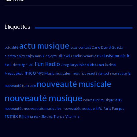
Étiquettes
actu musique
contact
David Guetta
actualité
buzz
Dario
exclusivemusic.fr
electro
enjoy
enjoy-musik
enjoymusik
exclu
exclusivemusic
Fun Radio
loic54
Exclusivité
fg
FLAC
Greg Parys
loic54.net
loicb54
mico
Music
Megaupload
MP3
musicales
news
nouveauté contact
nouveauté fg
nouveauté musicale
nouveauté fun radio
nouveauté musique
nouveauté musique 2012
nouveautés musicales
NRJ
nouveautés
nouveautés musique
Party Fun
pop
remix
Rihanna
rock
Skyblog
Trance
Vitamine