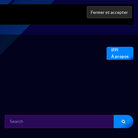
IFPI
À propos
SEARCH
FOR: