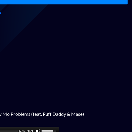
0
y Mo Problems (feat. Puff Daddy & Mase)
NaN:NaN