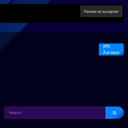
IFPI
À propos
SEARCH
FOR: