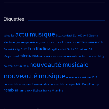
Étiquettes
actu musique
contact
David Guetta
actualité
buzz
Dario
exclusivemusic.fr
electro
enjoy
enjoy-musik
enjoymusik
exclu
exclusivemusic
Fun Radio
loic54
Exclusivité
fg
FLAC
Greg Parys
loic54.net
loicb54
mico
Music
Megaupload
MP3
musicales
news
nouveauté contact
nouveauté fg
nouveauté musicale
nouveauté fun radio
nouveauté musique
nouveauté musique 2012
nouveautés musicales
NRJ
nouveautés
nouveautés musique
Party Fun
pop
remix
Rihanna
rock
Skyblog
Trance
Vitamine