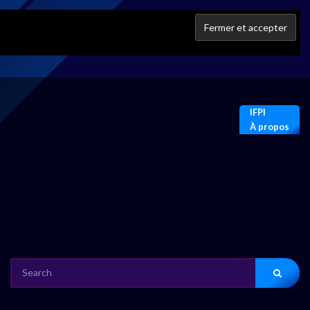
IFPI
À propos
SEARCH
FOR: