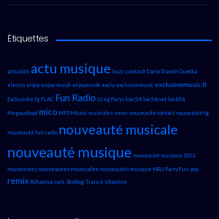
Étiquettes
actu musique
contact
David Guetta
actualité
buzz
Dario
exclusivemusic.fr
electro
enjoy
enjoy-musik
enjoymusik
exclu
exclusivemusic
Fun Radio
loic54
Exclusivité
fg
FLAC
Greg Parys
loic54.net
loicb54
mico
Music
Megaupload
MP3
musicales
news
nouveauté contact
nouveauté fg
nouveauté musicale
nouveauté fun radio
nouveauté musique
nouveauté musique 2012
nouveautés musicales
NRJ
nouveautés
nouveautés musique
Party Fun
pop
remix
Rihanna
rock
Skyblog
Trance
Vitamine