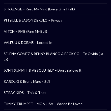
STRAENGE – Read My Mind (Every time I talk)
PITBULL & JASON DERULO – Privacy
AITCH – RMB (Ring My Bell)
VALEUU & DCl3MS – Locked In
SELENA GOMEZ & BENNY BLANCO & BECKY G – Te Olvido (La
La)
JOHN SUMMIT & ABSOLUTELY – Don’t Believe It
KAROL G & Bruno Mars – Still
STRAY KIDS – This & That
TIMMY TRUMPET – MOA LISA – Wanna Be Loved