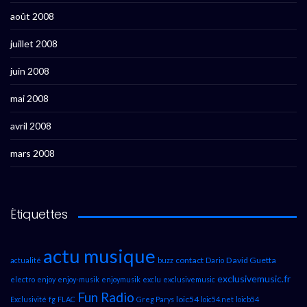
août 2008
juillet 2008
juin 2008
mai 2008
avril 2008
mars 2008
Étiquettes
actu musique
contact
David Guetta
actualité
buzz
Dario
exclusivemusic.fr
electro
enjoy
enjoy-musik
enjoymusik
exclu
exclusivemusic
Fun Radio
loic54
Exclusivité
fg
FLAC
Greg Parys
loic54.net
loicb54