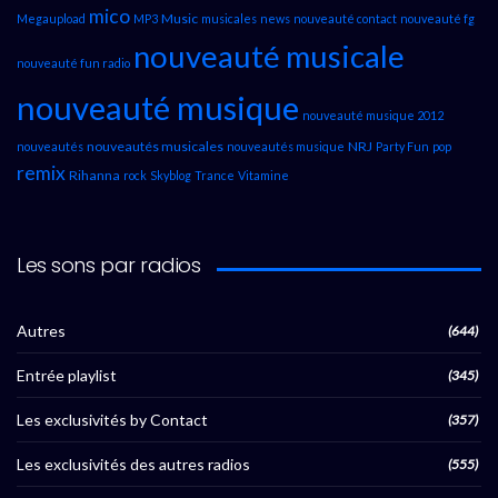
mico
Music
Megaupload
MP3
musicales
news
nouveauté contact
nouveauté fg
nouveauté musicale
nouveauté fun radio
nouveauté musique
nouveauté musique 2012
nouveautés musicales
NRJ
nouveautés
nouveautés musique
Party Fun
pop
remix
Rihanna
rock
Skyblog
Trance
Vitamine
Les sons par radios
Autres
(644)
Entrée playlist
(345)
Les exclusivités by Contact
(357)
Les exclusivités des autres radios
(555)