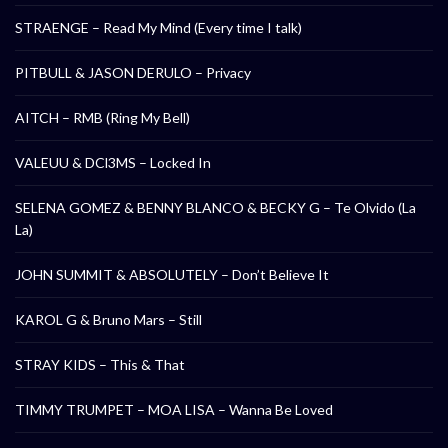
STRAENGE – Read My Mind (Every time I talk)
PITBULL & JASON DERULO – Privacy
AITCH – RMB (Ring My Bell)
VALEUU & DCl3MS – Locked In
SELENA GOMEZ & BENNY BLANCO & BECKY G – Te Olvido (La
La)
JOHN SUMMIT & ABSOLUTELY – Don’t Believe It
KAROL G & Bruno Mars – Still
STRAY KIDS – This & That
TIMMY TRUMPET – MOA LISA – Wanna Be Loved