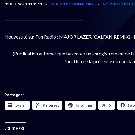
02 JUIL, 2020,00:01:23
AUCUN COMMENTAIRE
NOUVEAUTÉ FUN 
•
•
Nouveauté sur Fun Radio : MAJOR LAZER (CALFAN REMIX)
(Publication automatique basée sur un enregistrement de Fu
fonction de la présence ou non dan
Partager :
E-mail
Pinterest
Imprimer
X
Fac
J’aime ça :