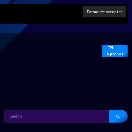
IFPI
À propos
SEARCH
FOR: