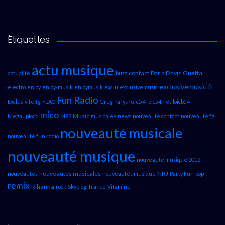
Étiquettes
actu musique
contact
David Guetta
actualité
buzz
Dario
exclusivemusic.fr
electro
enjoy
enjoy-musik
enjoymusik
exclu
exclusivemusic
Fun Radio
loic54
Exclusivité
fg
FLAC
Greg Parys
loic54.net
loicb54
mico
Music
Megaupload
MP3
musicales
news
nouveauté contact
nouveauté fg
nouveauté musicale
nouveauté fun radio
nouveauté musique
nouveauté musique 2012
nouveautés musicales
NRJ
nouveautés
nouveautés musique
Party Fun
pop
remix
Rihanna
rock
Skyblog
Trance
Vitamine