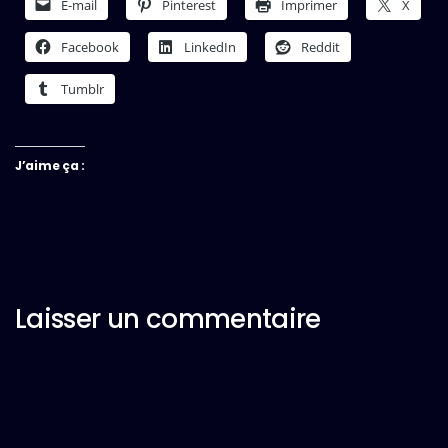
E-mail
Pinterest
Imprimer
X
Facebook
LinkedIn
Reddit
Tumblr
J’aime ça :
Laisser un commentaire