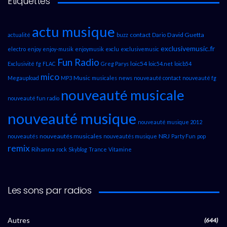
Étiquettes
actu musique
contact
David Guetta
actualité
buzz
Dario
exclusivemusic.fr
electro
enjoy
enjoy-musik
enjoymusik
exclu
exclusivemusic
Fun Radio
loic54
Exclusivité
fg
FLAC
Greg Parys
loic54.net
loicb54
mico
Music
Megaupload
MP3
musicales
news
nouveauté contact
nouveauté fg
nouveauté musicale
nouveauté fun radio
nouveauté musique
nouveauté musique 2012
nouveautés musicales
NRJ
nouveautés
nouveautés musique
Party Fun
pop
remix
Rihanna
rock
Skyblog
Trance
Vitamine
Les sons par radios
Autres
(644)