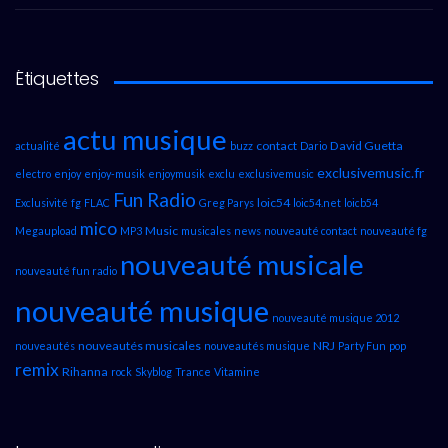
Étiquettes
actu musique
contact
David Guetta
actualité
buzz
Dario
exclusivemusic.fr
electro
enjoy
enjoy-musik
enjoymusik
exclu
exclusivemusic
Fun Radio
loic54
Exclusivité
fg
FLAC
Greg Parys
loic54.net
loicb54
mico
Music
Megaupload
MP3
musicales
news
nouveauté contact
nouveauté fg
nouveauté musicale
nouveauté fun radio
nouveauté musique
nouveauté musique 2012
nouveautés musicales
NRJ
nouveautés
nouveautés musique
Party Fun
pop
remix
Rihanna
rock
Skyblog
Trance
Vitamine