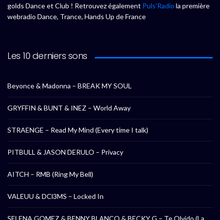
golds Dance et Club ! Retrouvez également
Puls’Radio
la première
webradio Dance, Trance, Hands Up de France
Les 10 derniers sons
Beyonce & Madonna – BREAK MY SOUL
GRYFFIN & BUNT & INEZ – World Away
STRAENGE – Read My Mind (Every time I talk)
PITBULL & JASON DERULO – Privacy
AITCH – RMB (Ring My Bell)
VALEUU & DCl3MS – Locked In
SELENA GOMEZ & BENNY BLANCO & BECKY G – Te Olvido (La