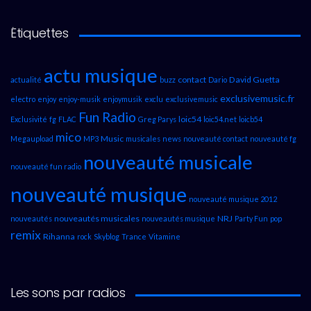
Étiquettes
actu musique
contact
David Guetta
actualité
buzz
Dario
exclusivemusic.fr
electro
enjoy
enjoy-musik
enjoymusik
exclu
exclusivemusic
Fun Radio
loic54
Exclusivité
fg
FLAC
Greg Parys
loic54.net
loicb54
mico
Music
Megaupload
MP3
musicales
news
nouveauté contact
nouveauté fg
nouveauté musicale
nouveauté fun radio
nouveauté musique
nouveauté musique 2012
nouveautés musicales
NRJ
nouveautés
nouveautés musique
Party Fun
pop
remix
Rihanna
rock
Skyblog
Trance
Vitamine
Les sons par radios