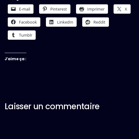
E-mail
Pinterest
Imprimer
X
Facebook
LinkedIn
Reddit
Tumblr
J’aime ça :
Laisser un commentaire