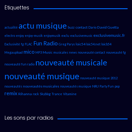
Étiquettes
actu musique
contact
David Guetta
actualité
buzz
Dario
exclusivemusic.fr
electro
enjoy
enjoy-musik
enjoymusik
exclu
exclusivemusic
Fun Radio
loic54
Exclusivité
fg
FLAC
Greg Parys
loic54.net
loicb54
mico
Music
Megaupload
MP3
musicales
news
nouveauté contact
nouveauté fg
nouveauté musicale
nouveauté fun radio
nouveauté musique
nouveauté musique 2012
nouveautés musicales
NRJ
nouveautés
nouveautés musique
Party Fun
pop
remix
Rihanna
rock
Skyblog
Trance
Vitamine
Les sons par radios