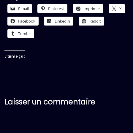
E-mail
Pinterest
Imprimer
X
Facebook
LinkedIn
Reddit
Tumblr
J’aime ça :
Laisser un commentaire