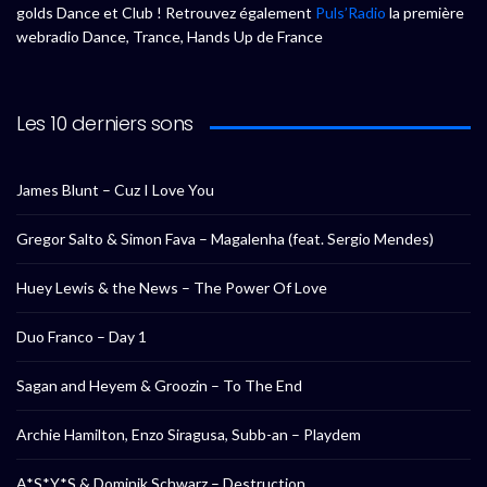
golds Dance et Club ! Retrouvez également
Puls’Radio
la première
webradio Dance, Trance, Hands Up de France
Les 10 derniers sons
James Blunt – Cuz I Love You
Gregor Salto & Simon Fava – Magalenha (feat. Sergio Mendes)
Huey Lewis & the News – The Power Of Love
Duo Franco – Day 1
Sagan and Heyem & Groozin – To The End
Archie Hamilton, Enzo Siragusa, Subb-an – Playdem
A*S*Y*S & Dominik Schwarz – Destruction