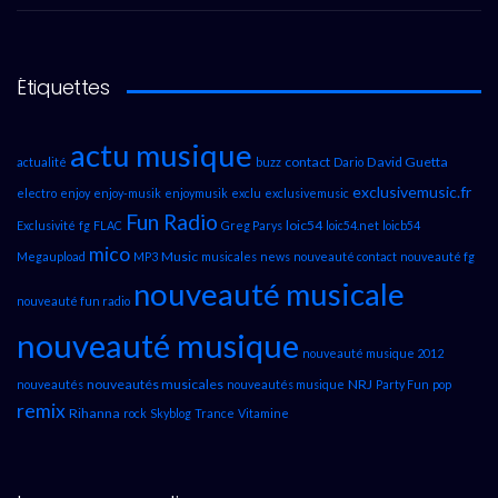
Étiquettes
actu musique
contact
David Guetta
actualité
buzz
Dario
exclusivemusic.fr
electro
enjoy
enjoy-musik
enjoymusik
exclu
exclusivemusic
Fun Radio
loic54
Exclusivité
fg
FLAC
Greg Parys
loic54.net
loicb54
mico
Music
Megaupload
MP3
musicales
news
nouveauté contact
nouveauté fg
nouveauté musicale
nouveauté fun radio
nouveauté musique
nouveauté musique 2012
nouveautés musicales
NRJ
nouveautés
nouveautés musique
Party Fun
pop
remix
Rihanna
rock
Skyblog
Trance
Vitamine