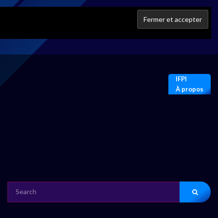
IFPI
À propos
SEARCH
FOR: