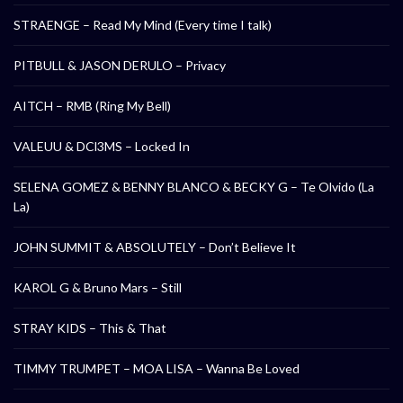
STRAENGE – Read My Mind (Every time I talk)
PITBULL & JASON DERULO – Privacy
AITCH – RMB (Ring My Bell)
VALEUU & DCl3MS – Locked In
SELENA GOMEZ & BENNY BLANCO & BECKY G – Te Olvido (La
La)
JOHN SUMMIT & ABSOLUTELY – Don’t Believe It
KAROL G & Bruno Mars – Still
STRAY KIDS – This & That
TIMMY TRUMPET – MOA LISA – Wanna Be Loved