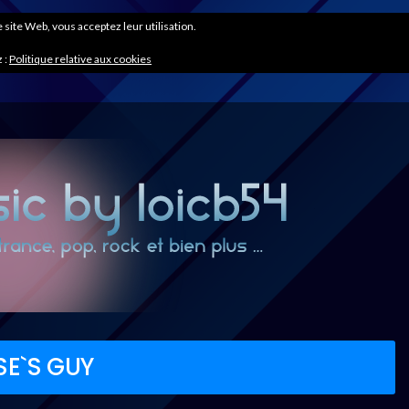
ce site Web, vous acceptez leur utilisation.
 :
Politique relative aux cookies
E`S GUY