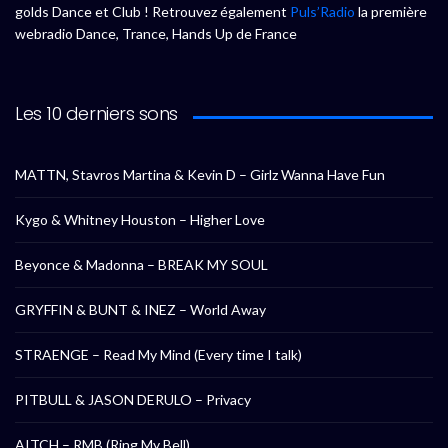
golds Dance et Club ! Retrouvez également
Puls’Radio
la première
webradio Dance, Trance, Hands Up de France
Les 10 derniers sons
MATTN, Stavros Martina & Kevin D – Girlz Wanna Have Fun
Kygo & Whitney Houston – Higher Love
Beyonce & Madonna – BREAK MY SOUL
GRYFFIN & BUNT & INEZ – World Away
STRAENGE – Read My Mind (Every time I talk)
PITBULL & JASON DERULO – Privacy
AITCH – RMB (Ring My Bell)