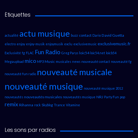
Étiquettes
actu musique
contact
David Guetta
actualité
buzz
Dario
exclusivemusic.fr
electro
enjoy
enjoy-musik
enjoymusik
exclu
exclusivemusic
Fun Radio
loic54
Exclusivité
fg
FLAC
Greg Parys
loic54.net
loicb54
mico
Music
Megaupload
MP3
musicales
news
nouveauté contact
nouveauté fg
nouveauté musicale
nouveauté fun radio
nouveauté musique
nouveauté musique 2012
nouveautés musicales
NRJ
nouveautés
nouveautés musique
Party Fun
pop
remix
Rihanna
rock
Skyblog
Trance
Vitamine
Les sons par radios