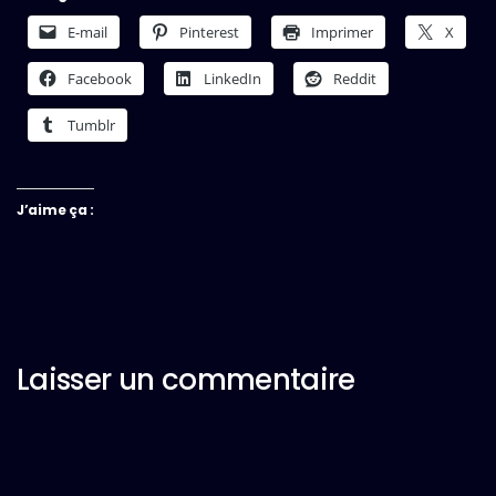
E-mail
Pinterest
Imprimer
X
Facebook
LinkedIn
Reddit
Tumblr
J’aime ça :
Laisser un commentaire