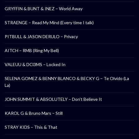
GRYFFIN & BUNT & INEZ – World Away
STRAENGE – Read My Mind (Every time I talk)
PITBULL & JASON DERULO – Privacy
AITCH – RMB (Ring My Bell)
VALEUU & DCl3MS – Locked In
SELENA GOMEZ & BENNY BLANCO & BECKY G – Te Olvido (La
La)
JOHN SUMMIT & ABSOLUTELY – Don’t Believe It
KAROL G & Bruno Mars – Still
STRAY KIDS – This & That