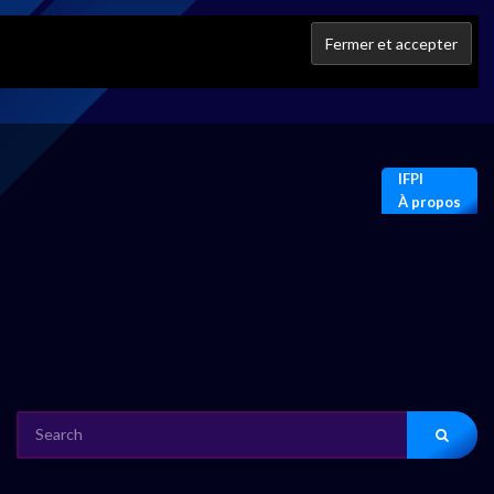
IFPI
À propos
SEARCH
FOR: