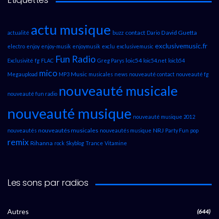
actu musique
contact
David Guetta
actualité
buzz
Dario
exclusivemusic.fr
electro
enjoy
enjoy-musik
enjoymusik
exclu
exclusivemusic
Fun Radio
loic54
Exclusivité
fg
FLAC
Greg Parys
loic54.net
loicb54
mico
Music
Megaupload
MP3
musicales
news
nouveauté contact
nouveauté fg
nouveauté musicale
nouveauté fun radio
nouveauté musique
nouveauté musique 2012
nouveautés musicales
NRJ
nouveautés
nouveautés musique
Party Fun
pop
remix
Rihanna
rock
Skyblog
Trance
Vitamine
Les sons par radios
Autres
(644)