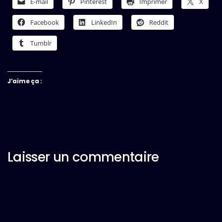
E-mail
Pinterest
Imprimer
X
Facebook
LinkedIn
Reddit
Tumblr
J’aime ça :
Laisser un commentaire