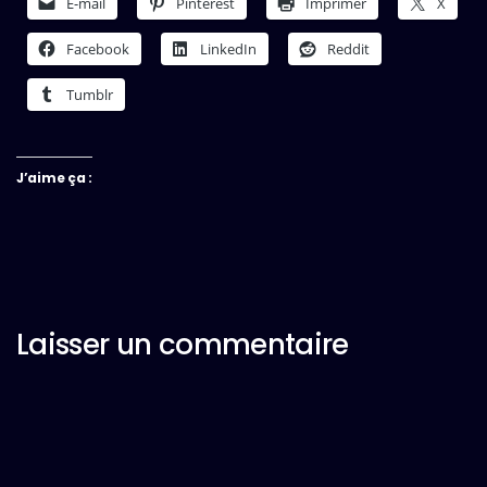
E-mail
Pinterest
Imprimer
X
Facebook
LinkedIn
Reddit
Tumblr
J’aime ça :
Laisser un commentaire