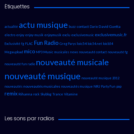
Étiquettes
actu musique
contact
David Guetta
actualité
buzz
Dario
exclusivemusic.fr
electro
enjoy
enjoy-musik
enjoymusik
exclu
exclusivemusic
Fun Radio
loic54
Exclusivité
fg
FLAC
Greg Parys
loic54.net
loicb54
mico
Music
Megaupload
MP3
musicales
news
nouveauté contact
nouveauté fg
nouveauté musicale
nouveauté fun radio
nouveauté musique
nouveauté musique 2012
nouveautés musicales
NRJ
nouveautés
nouveautés musique
Party Fun
pop
remix
Rihanna
rock
Skyblog
Trance
Vitamine
Les sons par radios