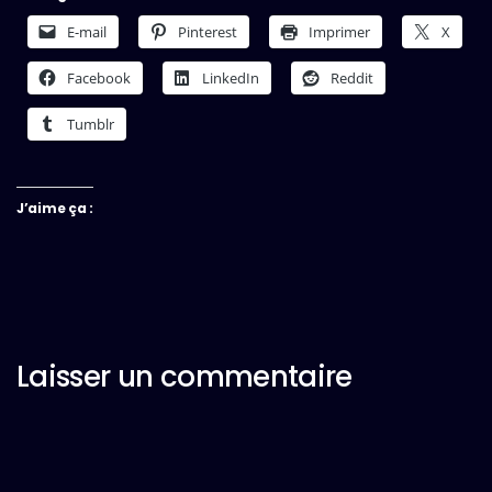
E-mail
Pinterest
Imprimer
X
Facebook
LinkedIn
Reddit
Tumblr
J’aime ça :
Laisser un commentaire