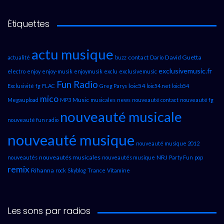
Étiquettes
actu musique
contact
David Guetta
actualité
buzz
Dario
exclusivemusic.fr
electro
enjoy
enjoy-musik
enjoymusik
exclu
exclusivemusic
Fun Radio
loic54
Exclusivité
fg
FLAC
Greg Parys
loic54.net
loicb54
mico
Music
Megaupload
MP3
musicales
news
nouveauté contact
nouveauté fg
nouveauté musicale
nouveauté fun radio
nouveauté musique
nouveauté musique 2012
nouveautés musicales
NRJ
nouveautés
nouveautés musique
Party Fun
pop
remix
Rihanna
rock
Skyblog
Trance
Vitamine
Les sons par radios