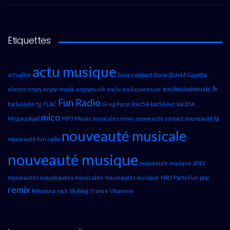
Étiquettes
actu musique
contact
David Guetta
actualité
buzz
Dario
exclusivemusic.fr
electro
enjoy
enjoy-musik
enjoymusik
exclu
exclusivemusic
Fun Radio
loic54
Exclusivité
fg
FLAC
Greg Parys
loic54.net
loicb54
mico
Music
Megaupload
MP3
musicales
news
nouveauté contact
nouveauté fg
nouveauté musicale
nouveauté fun radio
nouveauté musique
nouveauté musique 2012
nouveautés musicales
NRJ
nouveautés
nouveautés musique
Party Fun
pop
remix
Rihanna
rock
Skyblog
Trance
Vitamine