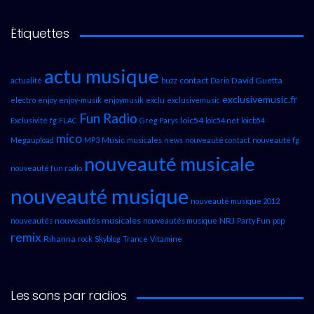
Étiquettes
actu musique
contact
David Guetta
actualité
buzz
Dario
exclusivemusic.fr
electro
enjoy
enjoy-musik
enjoymusik
exclu
exclusivemusic
Fun Radio
loic54
Exclusivité
fg
FLAC
Greg Parys
loic54.net
loicb54
mico
Music
Megaupload
MP3
musicales
news
nouveauté contact
nouveauté fg
nouveauté musicale
nouveauté fun radio
nouveauté musique
nouveauté musique 2012
nouveautés musicales
NRJ
nouveautés
nouveautés musique
Party Fun
pop
remix
Rihanna
rock
Skyblog
Trance
Vitamine
Les sons par radios