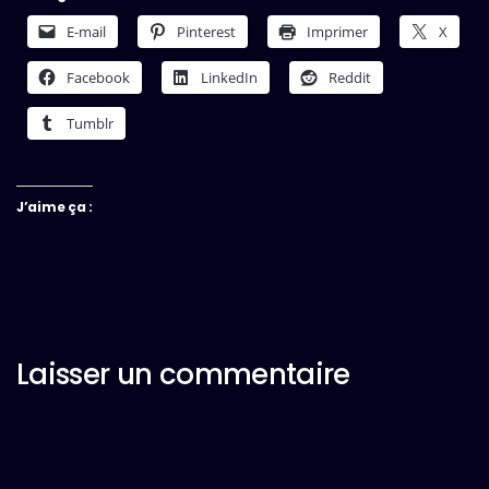
E-mail
Pinterest
Imprimer
X
Facebook
LinkedIn
Reddit
Tumblr
J’aime ça :
Laisser un commentaire