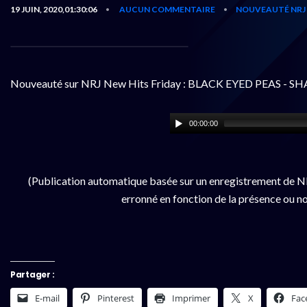
19 JUIN, 2020,01:30:06
AUCUN COMMENTAIRE
NOUVEAUTÉ NRJ
•
•
Nouveauté sur NRJ New Hits Friday : BLACK EYED PEAS - SH
00:00:00
(Publication automatique basée sur un enregistrement de NR
erronné en fonction de la présence ou no
Partager :
E-mail
Pinterest
Imprimer
X
Fac