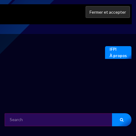
IFPI
À propos
SEARCH
FOR: