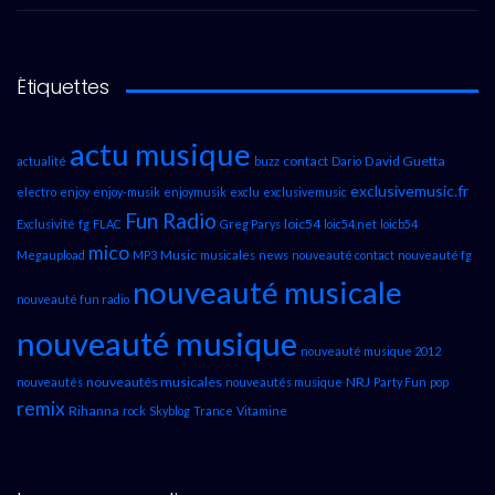
Étiquettes
actu musique
contact
David Guetta
actualité
buzz
Dario
exclusivemusic.fr
electro
enjoy
enjoy-musik
enjoymusik
exclu
exclusivemusic
Fun Radio
loic54
Exclusivité
fg
FLAC
Greg Parys
loic54.net
loicb54
mico
Music
Megaupload
MP3
musicales
news
nouveauté contact
nouveauté fg
nouveauté musicale
nouveauté fun radio
nouveauté musique
nouveauté musique 2012
nouveautés musicales
NRJ
nouveautés
nouveautés musique
Party Fun
pop
remix
Rihanna
rock
Skyblog
Trance
Vitamine