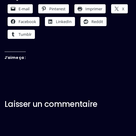
E-mail
Pinterest
Imprimer
X
Facebook
LinkedIn
Reddit
Tumblr
J’aime ça :
Laisser un commentaire