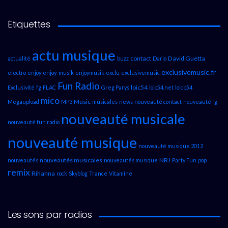
Étiquettes
actu musique
contact
David Guetta
actualité
buzz
Dario
exclusivemusic.fr
electro
enjoy
enjoy-musik
enjoymusik
exclu
exclusivemusic
Fun Radio
loic54
Exclusivité
fg
FLAC
Greg Parys
loic54.net
loicb54
mico
Music
Megaupload
MP3
musicales
news
nouveauté contact
nouveauté fg
nouveauté musicale
nouveauté fun radio
nouveauté musique
nouveauté musique 2012
nouveautés musicales
NRJ
nouveautés
nouveautés musique
Party Fun
pop
remix
Rihanna
rock
Skyblog
Trance
Vitamine
Les sons par radios