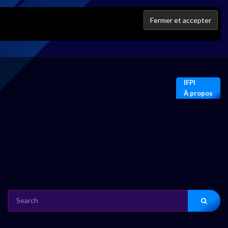
IFPI
À propos
SEARCH
FOR: