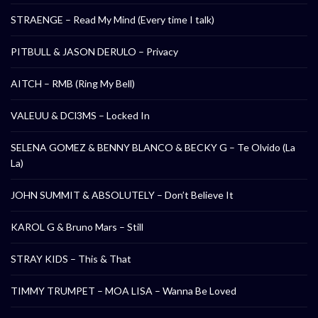
STRAENGE – Read My Mind (Every time I talk)
PITBULL & JASON DERULO – Privacy
AITCH – RMB (Ring My Bell)
VALEUU & DCl3MS – Locked In
SELENA GOMEZ & BENNY BLANCO & BECKY G – Te Olvido (La
La)
JOHN SUMMIT & ABSOLUTELY – Don’t Believe It
KAROL G & Bruno Mars – Still
STRAY KIDS – This & That
TIMMY TRUMPET – MOA LISA – Wanna Be Loved