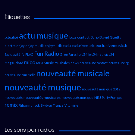
Étiquettes
actu musique
contact
David Guetta
actualité
buzz
Dario
exclusivemusic.fr
electro
enjoy
enjoy-musik
enjoymusik
exclu
exclusivemusic
Fun Radio
loic54
Exclusivité
fg
FLAC
Greg Parys
loic54.net
loicb54
mico
Music
Megaupload
MP3
musicales
news
nouveauté contact
nouveauté fg
nouveauté musicale
nouveauté fun radio
nouveauté musique
nouveauté musique 2012
nouveautés musicales
NRJ
nouveautés
nouveautés musique
Party Fun
pop
remix
Rihanna
rock
Skyblog
Trance
Vitamine
Les sons par radios