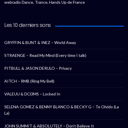
webradio Dance, Trance, Hands Up de France
Les 10 derniers sons
GRYFFIN & BUNT & INEZ – World Away
STRAENGE – Read My Mind (Every time I talk)
PITBULL & JASON DERULO – Privacy
AITCH – RMB (Ring My Bell)
VALEUU & DCl3MS – Locked In
SELENA GOMEZ & BENNY BLANCO & BECKY G – Te Olvido (La
La)
JOHN SUMMIT & ABSOLUTELY – Don’t Believe It