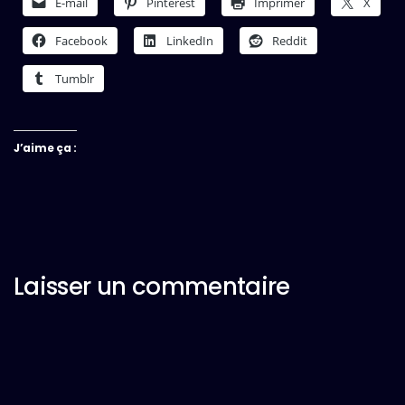
E-mail
Pinterest
Imprimer
X
Facebook
LinkedIn
Reddit
Tumblr
J’aime ça :
Laisser un commentaire