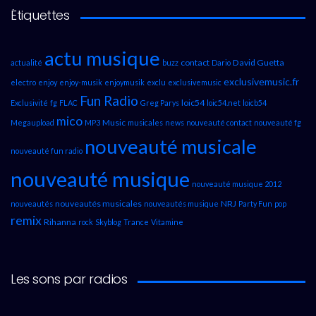
Étiquettes
actu musique
contact
David Guetta
actualité
buzz
Dario
exclusivemusic.fr
electro
enjoy
enjoy-musik
enjoymusik
exclu
exclusivemusic
Fun Radio
loic54
Exclusivité
fg
FLAC
Greg Parys
loic54.net
loicb54
mico
Music
Megaupload
MP3
musicales
news
nouveauté contact
nouveauté fg
nouveauté musicale
nouveauté fun radio
nouveauté musique
nouveauté musique 2012
nouveautés musicales
NRJ
nouveautés
nouveautés musique
Party Fun
pop
remix
Rihanna
rock
Skyblog
Trance
Vitamine
Les sons par radios