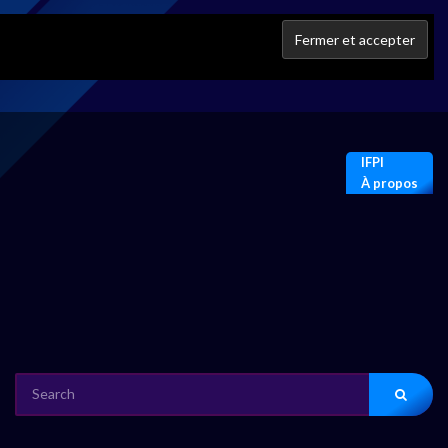
IFPI
À propos
SEARCH
FOR: