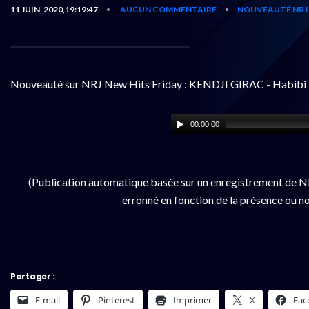
11 JUIN, 2020,19:19:47
AUCUN COMMENTAIRE
NOUVEAUTÉ NRJ
•
•
Nouveauté sur NRJ New Hits Friday : KENDJI GIRAC - Habibi
00:00:00
(Publication automatique basée sur un enregistrement de NR
erronné en fonction de la présence ou no
Partager :
E-mail
Pinterest
Imprimer
X
Fac