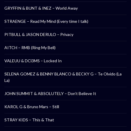
GRYFFIN & BUNT & INEZ – World Away
STRAENGE – Read My Mind (Every time I talk)
PITBULL & JASON DERULO – Privacy
AITCH – RMB (Ring My Bell)
VALEUU & DCl3MS – Locked In
SELENA GOMEZ & BENNY BLANCO & BECKY G – Te Olvido (La
La)
JOHN SUMMIT & ABSOLUTELY – Don’t Believe It
KAROL G & Bruno Mars – Still
STRAY KIDS – This & That