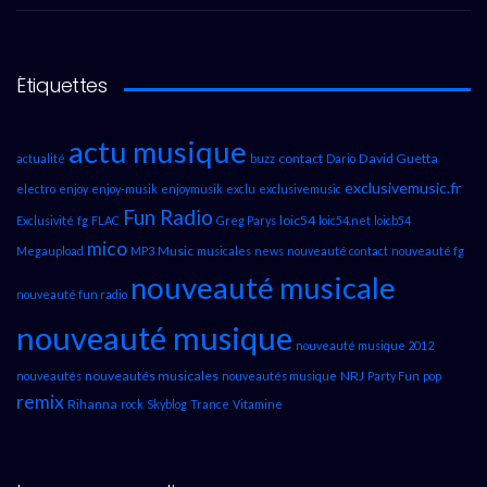
Étiquettes
actu musique
contact
David Guetta
actualité
buzz
Dario
exclusivemusic.fr
electro
enjoy
enjoy-musik
enjoymusik
exclu
exclusivemusic
Fun Radio
loic54
Exclusivité
fg
FLAC
Greg Parys
loic54.net
loicb54
mico
Music
Megaupload
MP3
musicales
news
nouveauté contact
nouveauté fg
nouveauté musicale
nouveauté fun radio
nouveauté musique
nouveauté musique 2012
nouveautés musicales
NRJ
nouveautés
nouveautés musique
Party Fun
pop
remix
Rihanna
rock
Skyblog
Trance
Vitamine