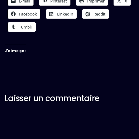
E-mail
Pinterest
Imprimer
X
Facebook
LinkedIn
Reddit
Tumblr
J’aime ça :
Laisser un commentaire