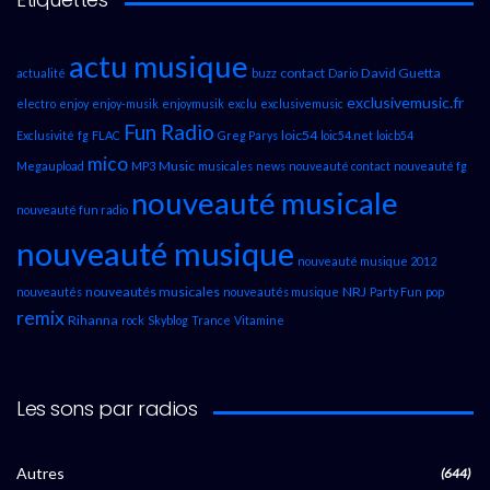
actu musique
contact
David Guetta
actualité
buzz
Dario
exclusivemusic.fr
electro
enjoy
enjoy-musik
enjoymusik
exclu
exclusivemusic
Fun Radio
loic54
Exclusivité
fg
FLAC
Greg Parys
loic54.net
loicb54
mico
Music
Megaupload
MP3
musicales
news
nouveauté contact
nouveauté fg
nouveauté musicale
nouveauté fun radio
nouveauté musique
nouveauté musique 2012
nouveautés musicales
NRJ
nouveautés
nouveautés musique
Party Fun
pop
remix
Rihanna
rock
Skyblog
Trance
Vitamine
Les sons par radios
Autres
(644)