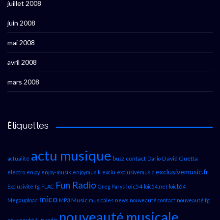
juillet 2008
juin 2008
mai 2008
avril 2008
mars 2008
Étiquettes
actu musique
contact
David Guetta
actualité
buzz
Dario
exclusivemusic.fr
electro
enjoy
enjoy-musik
enjoymusik
exclu
exclusivemusic
Fun Radio
loic54
Exclusivité
fg
FLAC
Greg Parys
loic54.net
loicb54
mico
Music
Megaupload
MP3
musicales
news
nouveauté contact
nouveauté fg
nouveauté musicale
nouveauté fun radio