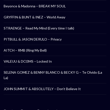
Beyonce & Madonna – BREAK MY SOUL
GRYFFIN & BUNT & INEZ – World Away
STRAENGE – Read My Mind (Every time I talk)
PITBULL & JASON DERULO – Privacy
AITCH – RMB (Ring My Bell)
VALEUU & DCl3MS – Locked In
SELENA GOMEZ & BENNY BLANCO & BECKY G – Te Olvido (La
La)
JOHN SUMMIT & ABSOLUTELY – Don’t Believe It