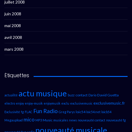
juillet 2008
juin 2008
mai 2008
avril 2008
mars 2008
Étiquettes
actu musique
contact
David Guetta
actualité
buzz
Dario
exclusivemusic.fr
electro
enjoy
enjoy-musik
enjoymusik
exclu
exclusivemusic
Fun Radio
loic54
Exclusivité
fg
FLAC
Greg Parys
loic54.net
loicb54
mico
Music
Megaupload
MP3
musicales
news
nouveauté contact
nouveauté fg
nouveauté musicale
nouveauté fun radio