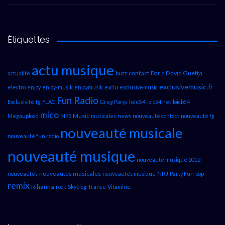
Étiquettes
actu musique
contact
David Guetta
actualité
buzz
Dario
exclusivemusic.fr
electro
enjoy
enjoy-musik
enjoymusik
exclu
exclusivemusic
Fun Radio
loic54
Exclusivité
fg
FLAC
Greg Parys
loic54.net
loicb54
mico
Music
Megaupload
MP3
musicales
news
nouveauté contact
nouveauté fg
nouveauté musicale
nouveauté fun radio
nouveauté musique
nouveauté musique 2012
nouveautés musicales
NRJ
nouveautés
nouveautés musique
Party Fun
pop
remix
Rihanna
rock
Skyblog
Trance
Vitamine