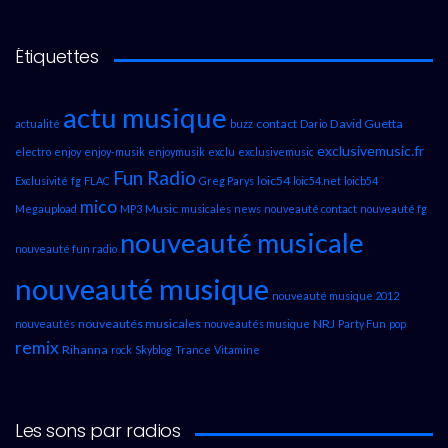
Étiquettes
actu musique
contact
David Guetta
actualité
buzz
Dario
exclusivemusic.fr
electro
enjoy
enjoy-musik
enjoymusik
exclu
exclusivemusic
Fun Radio
loic54
Exclusivité
fg
FLAC
Greg Parys
loic54.net
loicb54
mico
Music
Megaupload
MP3
musicales
news
nouveauté contact
nouveauté fg
nouveauté musicale
nouveauté fun radio
nouveauté musique
nouveauté musique 2012
nouveautés musicales
NRJ
nouveautés
nouveautés musique
Party Fun
pop
remix
Rihanna
rock
Skyblog
Trance
Vitamine
Les sons par radios